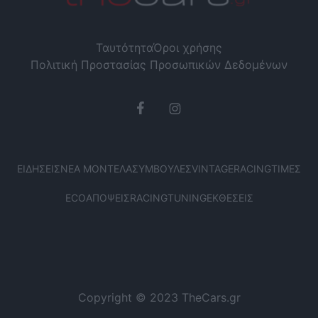
Ταυτότητα
Όροι χρήσης
Πολιτική Προστασίας Προσωπικών Δεδομένων
ΕΙΔΉΣΕΙΣ
ΝΈΑ ΜΟΝΤΈΛΑ
ΣΥΜΒΟΥΛΈΣ
VINTAGE
RACING
ΤΙΜΈΣ
ECO
ΑΠΌΨΕΙΣ
RACING
TUNING
ΕΚΘΈΣΕΙΣ
Copyright © 2023 TheCars.gr