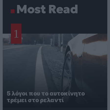
Most Read
1
5 λόγοι που το αυτοκίνητο
τρέμει στο ρελαντί